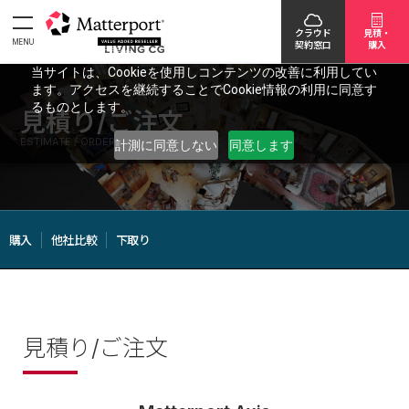
クラウド
見積・
MENU
契約窓口
購入
当サイトは、Cookieを使用しコンテンツの改善に利用してい
ます。アクセスを継続することでCookie情報の利用に同意す
るものとします。
見積り/ご注文
ESTIMATE / ORDER
計測に同意しない
同意します
購入
他社比較
下取り
見積り/ご注文