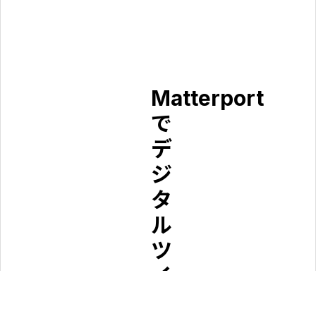
Matterport
で
デ
ジ
タ
ル
ツ
イ
ン