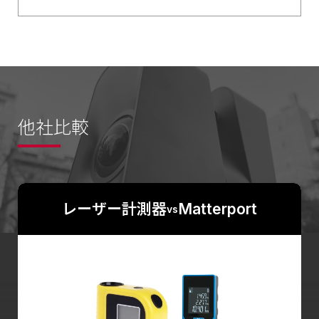
【年間サポートサービス】
Matterport メーカーに替わりまして故障の原因把握、
メーカーへの発送手配および発送などを行います。
交換品が届くまで弊社から代替品を貸し出します。 ※
ただし故意の場合は有償になります。
※参考
他社比較
《Pro2：保証期間中に故障した時の手順》
不具合の状況を写真も合わせてメールで送ってくださ
い。メール＆電話で確認させていただきます。
レーザー計測器
Matterport
vs
弊社(リビングCG)へ送ってください。※送料は弊社が
負担します。
※交換品が届くまで弊社から代替品を貸し出します。
ただし、お客様の故意で破損された場合は2週間、5万
円(税別)でお貸しいたします。
状況を確認します。