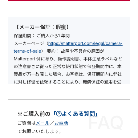
【メーカー保証：瑕疵】
保証期間： ご購入から1 年間
メーカーページ（
https://matterport.com/legal/camera-
terms-of-sale
） 要約： 故障や不具合の原因が
Matterport 側にあり、操作説明書、本体注意ラベルなど
の注意書きに従った正常な使用状態で保証期間中に、本
製品が万一故障した場合、お客様は、保証期間内に弊社
に対し修理を依頼することにより、無償保証の適用を受
けることができます。
但し、お客様における使用上の誤り、不当な改造もしく
は修理、筐体の開封、分解掃除等により故障または破損
した場合は保証期間内にあっても無償保証の適用を受け
※ご購入前の
「
よくある質問」
FAQ
ることができません。
ご質問は
メール
／
お電話
でお願いいたします。