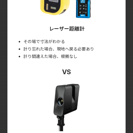
メーカー（アメリカ）へ空輸します。 ※送料は弊社が
負担します。
交換品（新品）がアメリカから空輸で送られてきま
す。 ※送料は弊社が負担します
レーザー距離計
交換品が届きましたら代替品を返送してください。※
送料はお客様でご負担ください。
その場で寸法がわかる
計り忘れた場合、現地へ戻る必要あり
計り間違えた場合、根拠なし
《Pro2：故意に壊した場合》
不具合の状況を写真も合わせてメールで送ってくださ
い。メール＆電話で確認させていただきます。弊社か
ら修理費総額の見積書を送りますので、修理するかど
うか判断ください。
修理される場合、故障品を弊社(リビングCG)へ送って
ください。※送料はお客様でご負担ください。
メーカー（アメリカ）へ空輸します。 ※送料をご請求
させていただきます。
※交換品が届くまで弊社から代替品を有料（1 回：５
万円、送料別途）で貸し出します。