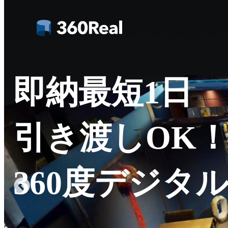
Skip
to
content
即納最短1日
引き渡しOK
360度デジタ