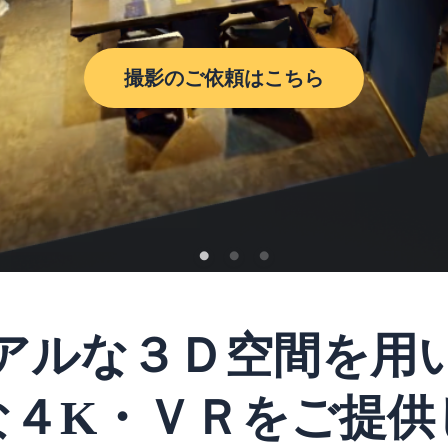
撮影のご依頼はこちら
アルな３Ｄ空間を用
な４K・ＶＲをご提供