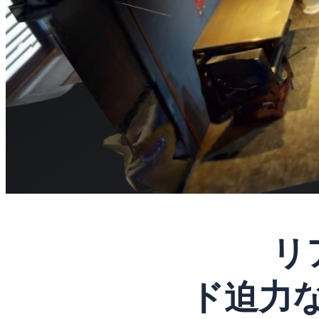
リ
ド迫力